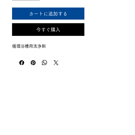
カートに追加する
今すぐ購入
循環浴槽用洗浄剤
Valitech
株式会社
〒733-0033
広島県広島市西区観音本町2-3-23 オ
ルガノ観音センター3F
TEL：
082-533-7612
FAX：082-533-7613
利用規約・プライバシーポリシー